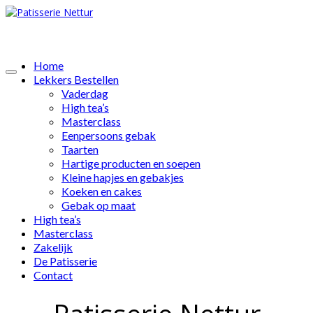
Home
Lekkers Bestellen
Vaderdag
High tea’s
Masterclass
Eenpersoons gebak
Taarten
Hartige producten en soepen
Kleine hapjes en gebakjes
Koeken en cakes
Gebak op maat
High tea’s
Masterclass
Zakelijk
De Patisserie
Contact